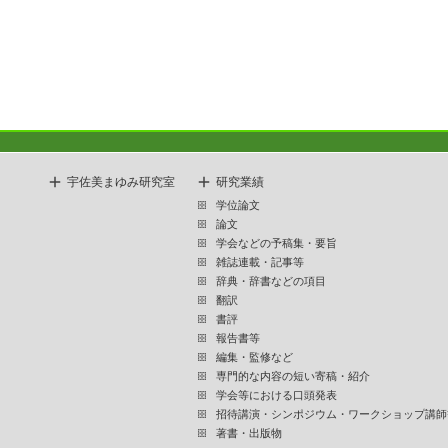
宇佐美まゆみ研究室
研究業績
学位論文
論文
学会などの予稿集・要旨
雑誌連載・記事等
辞典・辞書などの項目
翻訳
書評
報告書等
編集・監修など
専門的な内容の短い寄稿・紹介
学会等における口頭発表
招待講演・シンポジウム・ワークショップ講師
著書・出版物