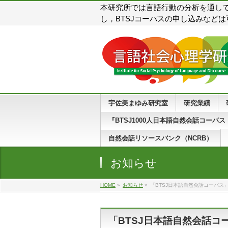
本研究所では言語行動の分析を通し
し，BTSJコーパスの申し込みなど
宇佐美まゆみ研究室
研究業績
『BTSJ1000人日本語自然会話コーパス
自然会話リソースバンク（NCRB）
お知らせ
HOME
»
お知らせ
»
「BTSJ日本語自然会話コーパス
「BTSJ日本語自然会話