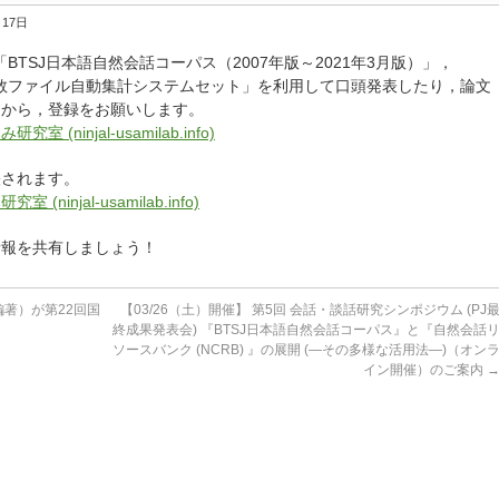
月17日
「
BTSJ日本語自然会話コーパス（2007年版～
2021年3月版）」，
数ファイル自動集計システムセット」
を利用して口頭発表したり，論文
トから，登録をお願いします。
(ninjal-usamilab.info)
映されます。
ninjal-usamilab.info)
情報を共有しましょう！
著）が第22回国
【03/26（土）開催】 第5回 会話・談話研究シンポジウム (PJ
終成果発表会) 『BTSJ日本語自然会話コーパス』と『自然会話
ソースバンク (NCRB) 』の展開 (―その多様な活用法―)（オン
イン開催）のご案内