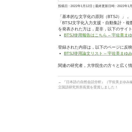
投稿日 : 2022年1月12日
最終更新日時 : 2022年1
「基本的な文字化の原則（BTSJ）」，
「BTSJ文字化入力支援・自動集計・
複
を発表された方は，是非，
以下のサイ
BTSJ使用報告はこちら – 宇佐美まゆみ研究室 
登録された内容は，以下のページに反
BTSJ使用論文リスト – 宇佐美まゆみ研究室 (
関連の研究者，大学院生の方々と広く
←
『日本語の自然会話分析』（宇佐美まゆみ編
立国語研究所所長賞を受賞しました！