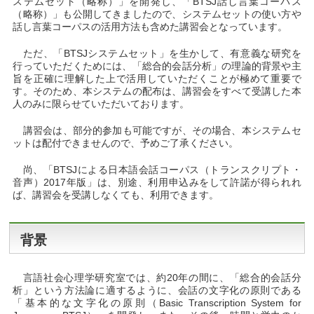
ステムセット（略称）」を開発し、「BTSJ話し言葉コーパス
（略称）」も公開してきましたので、システムセットの使い方や
話し言葉コーパスの活用方法も含めた講習会となっています。
ただ、「BTSJシステムセット」を生かして、有意義な研究を
行っていただくためには、「総合的会話分析」の理論的背景や主
旨を正確に理解した上で活用していただくことが極めて重要で
す。そのため、本システムの配布は、講習会をすべて受講した本
人のみに限らせていただいております。
講習会は、部分的参加も可能ですが、その場合、本システムセ
ットは配付できませんので、予めご了承ください。
尚、「BTSJによる日本語会話コーパス（トランスクリプト・
音声）2017年版」は、別途、利用申込みをして許諾が得られれ
ば、講習会を受講しなくても、利用できます。
背景
言語社会心理学研究室では、約20年の間に、「総合的会話分
析」という方法論に適するように、会話の文字化の原則である
「基本的な文字化の原則（Basic Transcription System for