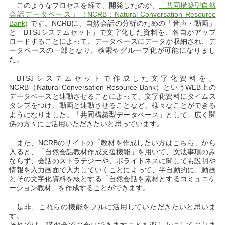
このようなプロセスを経て、開発したのが、
「共同構築型自然
会話データベース」（NCRB : Natural Conversation Resource
Bank)
です。NCRBに、自然会話の分析のための「音声・動画」
と「BTSJシステムセット」で文字化した資料を、各自がアップ
ロードすることによって、データベースにデータが収納され、デ
ータベースの一部となり、検索やグループ化が可能になりまし
た。
BTSJシステムセットで作成した文字化資料を、
NCRB（Natural Conversation Resource Bank）というWEB上の
データベースと連動させることによって、文字化資料にタイムス
タンプをつけ、動画と連動させることなど、様々なことができる
ようになりました。「共同構築型データベース」として、広く関
係の方々にご活用いただきたいと思っています。
また、NCRBのサイトの「教材を作成したい方はこちら」から
入ると、「自然会話教材作成支援機能」を用いて、文法事項のみ
ならず、会話のストラテジーや、ポライトネスに関しても説明や
情報を入力画面で入力していくことによって、半自動的に、動画
とその文字化資料を核とする「自然会話を素材とするコミュニケ
ーション教材」を作成することができます。
是非、これらの機能をフルに活用していただきたいと思いま
す。