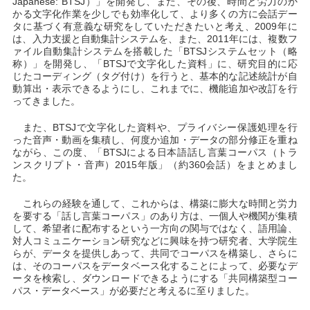
Japanese: BTSJ）」を開発し、また、その後、時間と労力のか
かる文字化作業を少しでも効率化して、より多くの方に会話デー
タに基づく有意義な研究をしていただきたいと考え、2009年に
は、入力支援と自動集計システムを、また、2011年には、複数フ
ァイル自動集計システムを搭載した「BTSJシステムセット（略
称）」を開発し、「BTSJで文字化した資料」に、研究目的に応
じたコーディング（タグ付け）を行うと、基本的な記述統計が自
動算出・表示できるようにし、これまでに、機能追加や改訂を行
ってきました。
また、BTSJで文字化した資料や、プライバシー保護処理を行
った音声・動画を集積し、何度か追加・データの部分修正を重ね
ながら、この度、「BTSJによる日本語話し言葉コーパス（トラ
ンスクリプト・音声）2015年版」（約360会話）をまとめまし
た。
これらの経験を通して、これからは、構築に膨大な時間と労力
を要する「話し言葉コーパス」のあり方は、一個人や機関が集積
して、希望者に配布するという一方向の関与ではなく、語用論、
対人コミュニケーション研究などに興味を持つ研究者、大学院生
らが、データを提供しあって、共同でコーパスを構築し、さらに
は、そのコーパスをデータベース化することによって、必要なデ
ータを検索し、ダウンロードできるようにする「共同構築型コー
パス・データベース」が必要だと考えるに至りました。