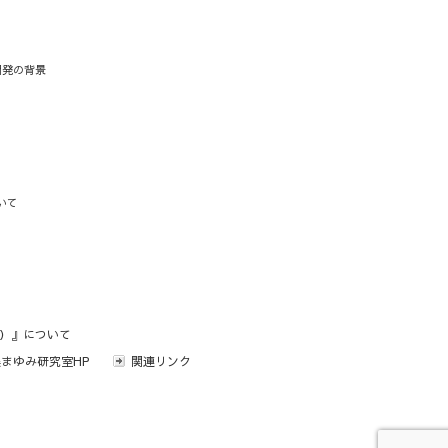
)の開発の背景
いて
成版）』について
まゆみ研究室HP
関連リンク