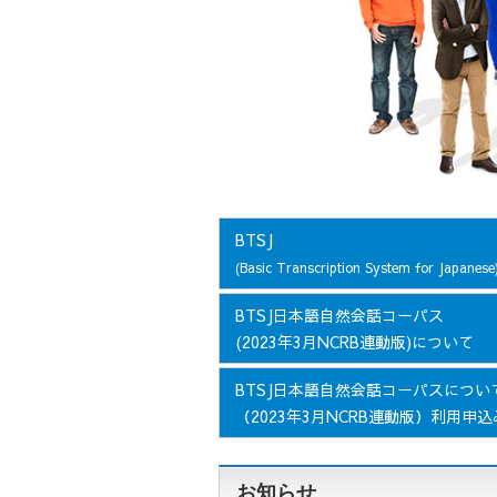
BTSJ
(Basic Transcription System for Japanese
BTSJ日本語自然会話コーパス
(2023年3月NCRB連動版)について
BTSJ日本語自然会話コーパスについ
（2023年3月NCRB連動版）利用申込
お知らせ