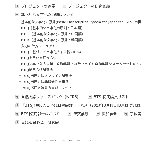
プロジェクトの概要
プロジェクトの研究業績
基本的な文字化の原則について
基本的な文字化の原則(Basic Transcription System for Japanese: BTSJ
BTSJ（基本的な文字化の原則：日本語）
BTSC（基本的な文字化の原則：中国語）
BTSK（基本的な文字化の原則：韓国語）
入力の仕方マニュアル
BTSJに基づいて文字化をする際のQ&A
BTSJを用いた研究方法
BTSJ文字化入力支援・自動集計・複数ファイル自動集計システムセットにつ
BTSJ活用方法講習会
BTSJ活用方法オンライン講習会
BTSJ活用方法講習会注意事項
BTSJ活用方法参考文献・サイト
自然会話リソースバンク（NCRB）
BTSJ使用論文リスト
『BTSJ1000人日本語自然会話コーパス（2023年3月NCRB連動 完
BTSJ使用報告はこちら
研究業績
参加学会
宇佐美
言語社会心理学研究会