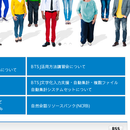
BTSJ活用方法講習会について
について
)
BTSJ文字化入力支援・自動集計・複数ファイル
自動集計システムセットについて
て
自然会話リソースバンク(NCRB)
み
RSS