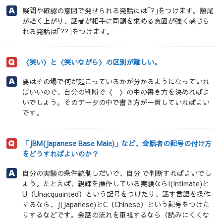
疑問や確認の意図で発せられる発話には｢?｣をつけます。語尾
が軽く上がり、話者が相手に同調を求める意図が強く感じら
れる発話は｢??｣をつけます。
〈笑い〉と〈笑いながら〉の区別が難しい。
要はその場で何が起こっているかが分かるようになっていれ
ばいいので、自分の判断で〈 〉の中の書き方を決めればよ
いでしょう。そのデータの中で書き方が一貫していればよい
です。
「JBM(Japanese Base Male)」など、会話者の記号の付け方
をどうすればよいのか？
自分の実験の条件統制しだいで、自分 で判断すればよいでし
ょう。たとえば、親疎を操作している実験ならI(Intimate)と
U（Unacquainted）という記号をつけたり、話す言語を操作
するなら、J(Japanese)とC（Chinese）という記号をつけた
りするなどです。会話の流れを重視するなら（読みにくくな