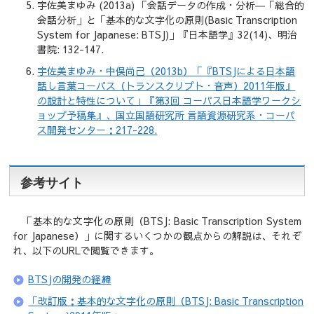
宇佐美まゆみ (2013a) 「会話データの作成・分析―「総合的
会話分析」と「基本的な文字化の原則(Basic Transcription
System for Japanese: BTSJ)」『日本語学』32(14)、明治
書院: 132-147.
宇佐美まゆみ・中俣尚己（2013b）「『BTSJによる日本語
話し言葉コーパス（トランスクリプト・音声）2011年版』
の設計と特性について」『第3回 コーパス日本語学ワークシ
ョップ予稿集』、国立国語研究所 言語資源研究系・コーパ
ス開発センター：217-228.
参考サイト
「基本的な文字化の原則（BTSJ: Basic Transcription System
for Japanese）」に関するいくつかの観点からの解説は、それぞ
れ、以下のURLで閲覧できます。
BTSJの開発の経緯
「改訂版：基本的な文字化の原則（BTSJ: Basic Transcription