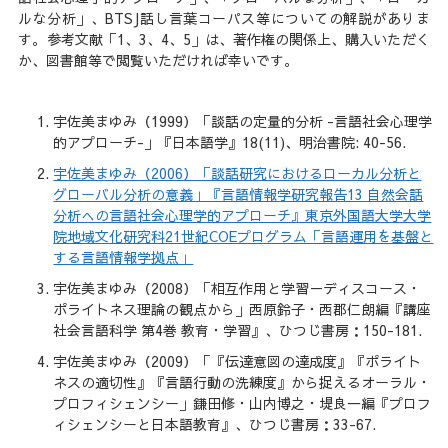
ルな分析」、BTSJ話し言葉コーパス等についての解説がありま
す。参考文献「1、3、4、5」は、著作権の関係上、購入いただく
か、図書館等で閲覧いただければ幸いです。
宇佐美まゆみ（1999）「談話の定量的分析 -言語社会心理学
的アプローチ-」『日本語学』18(11)、明治書院: 40-56.
宇佐美まゆみ（2006）「談話研究におけるローカル分析と
グローバル分析の意義」『言語情報学研究報告13 自然会話
分析への言語社会心理学的アプローチ』東京外国語大学大学
院地域文化研究科21世紀COEプログラム「言語運用を基盤と
する言語情報学拠点」
宇佐美まゆみ（2008）「相互作用と学習－ディスコース・
ポライトネス理論の観点から」西原鈴子・西郡仁朗編『講座
社会言語科学 第4巻 教育・学習』、ひつじ書房：150-181.
宇佐美まゆみ（2009）「『伝達意図の達成度』『ポライト
ネスの適切性』『言語行動の洗練度』から捉えるオーラル・
プロフィシェンシー」鎌田修・山内博之・堤良一編『プロフ
ィシェンシーと日本語教育』、ひつじ書房：33-67.