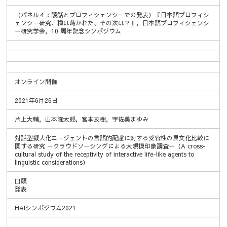
（パネル４：談話とプロフィシェンシーでの発表）『日本語プロフィシ
ェンシー研究、種は蒔かれた、その次は？』，日本語プロフィシェンシ
ー研究学会，10 周年記念シンポジウム
オンライン開催
2021年6月26日
片上大輔，山本隆太郎，宮本友樹，宇佐美まゆみ
対話型擬人化エージェントの言語的配慮に対する受容性の異文化比較に
関する研究 －クラウドソーシングによる大規模印象調査－（A cross-
cultural study of the receptivity of interactive life-like agents to
linguistic considerations）
口頭
発表
HAIシンポジウム2021