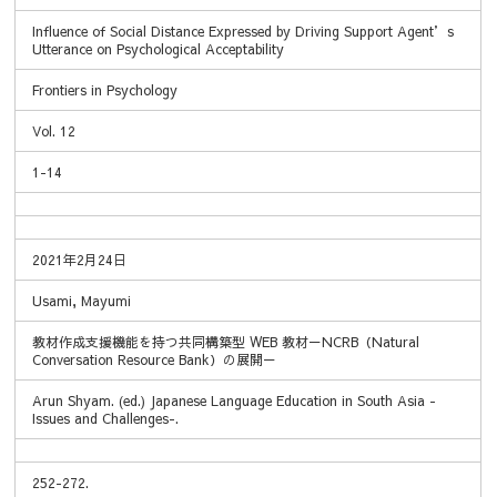
Influence of Social Distance Expressed by Driving Support Agent’s
Utterance on Psychological Acceptability
Frontiers in Psychology
Vol. 12
1-14
2021年2月24日
Usami, Mayumi
教材作成支援機能を持つ共同構築型 WEB 教材－NCRB（Natural
Conversation Resource Bank）の展開－
Arun Shyam. (ed.) Japanese Language Education in South Asia -
Issues and Challenges-.
252-272.