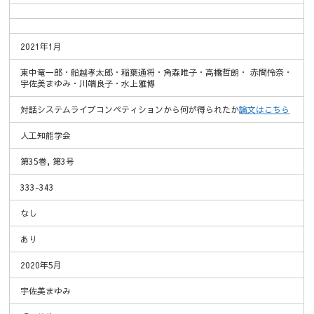
2021年1月
東中竜一郎・船越孝太郎・稲葉通将・角森唯子・高橋哲朗・ 赤間怜奈・
宇佐美まゆみ・川端良子・水上雅博
対話システムライブコンペティションから何が得られたか
論文はこちら
人工知能学会
第35巻, 第3号
333-343
なし
あり
2020年5月
宇佐美まゆみ