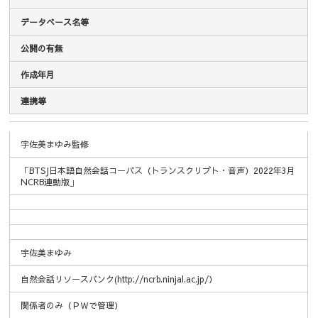
データベース名等
公開の有無
作成年月
連携等
作成者名
データベース名等
公開の有無
作成年月
連携等
宇佐美まゆみ監修
「BTSJ日本語自然会話コーパス（トランスクリプト・音声）2022年3月
NCRB連動版」
宇佐美まゆみ
自然会話リソースバンク(http://ncrb.ninjal.ac.jp/）
関係者のみ（ＰＷで管理）