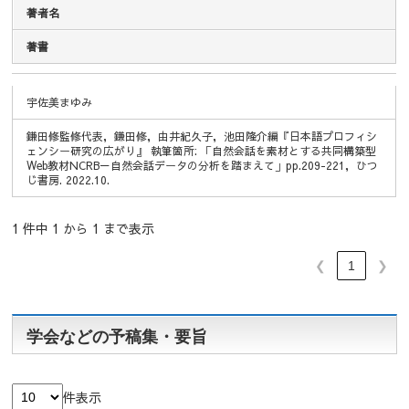
著者名
著書
著者名
著書
宇佐美まゆみ
鎌田修監修代表，鎌田修，由井紀久子，池田隆介編『日本語プロフィシ
ェンシー研究の広がり』 執筆箇所: 「自然会話を素材とする共同構築型
Web教材NCRB－自然会話データの分析を踏まえて」pp.209-221，ひつ
じ書房. 2022.10.
1 件中 1 から 1 まで表示
❮
1
❯
学会などの予稿集・要旨
件表示