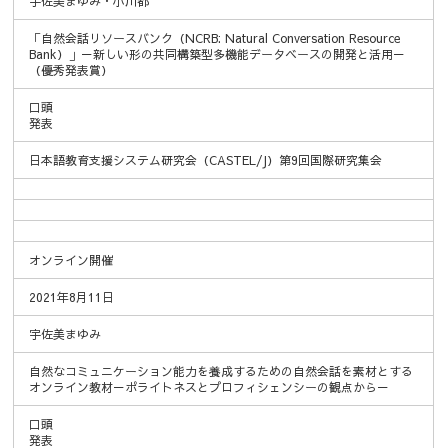
宇佐美まゆみ・小川都
「自然会話リソースバンク（NCRB: Natural Conversation Resource
Bank）」－新しい形の共同構築型多機能データベースの開発と活用－
（優秀発表賞）
口頭
発表
日本語教育支援システム研究会（CASTEL/J）第9回国際研究集会
オンライン開催
2021年8月11日
宇佐美まゆみ
自然なコミュニケーション能力を養成するための自然会話を素材とする
オンライン教材－ポライトネスとプロフィシェンシーの観点から－
口頭
発表