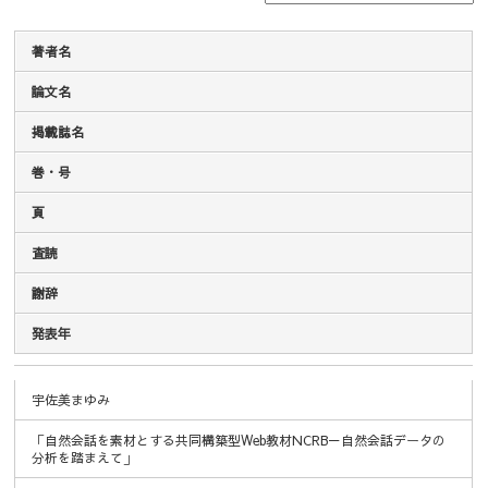
著者名
論文名
掲載誌名
巻・号
頁
査読
謝辞
発表年
著者名
論文名
掲載誌名
巻・号
頁
査読
謝辞
発表年
宇佐美まゆみ
「自然会話を素材とする共同構築型Web教材NCRB－自然会話データの
分析を踏まえて」