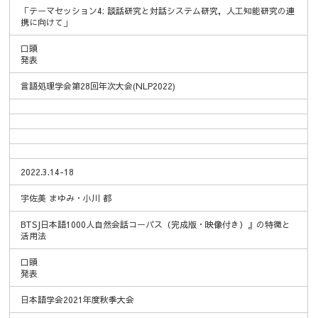
「テーマセッション4: 談話研究と対話システム研究，人工知能研究の連
携に向けて」
口頭
発表
言語処理学会第28回年次大会(NLP2022)
2022.3.14-18
宇佐美 まゆみ・小川 都
BTSJ日本語1000人自然会話コーパス（完成版・映像付き）』の特徴と
活用法
口頭
発表
日本語学会2021年度秋季大会