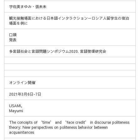
宇佐美まゆみ・張未未
観光接触場面における日本語インタラクション－ロシア人留学生の宿泊
場面を例に
口頭
発表
多言語社会と言語問題シンポジウム2020. 言語管理研究会
オンライン開催
2021年3月6日-7日
USAMI,
Mayumi
The concepts of ‘time’ and ‘face credit’ in discourse politeness
theory: New perspectives on politeness behavior between
acquaintances