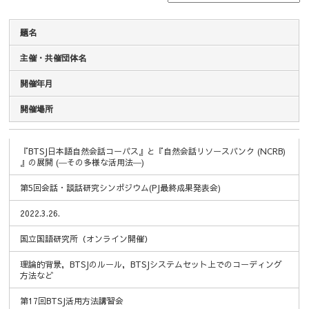
題名
主催・共催団体名
開催年月
開催場所
題名
主催・共催団体名
開催年月
開催場所
『BTSJ日本語自然会話コーパス』と『自然会話リソースバンク (NCRB)
』の展開 (―その多様な活用法―)
第5回会話・談話研究シンポジウム(PJ最終成果発表会)
2022.3.26.
国立国語研究所（オンライン開催）
理論的背景，BTSJのルール，BTSJシステムセット上でのコーディング
方法など
第17回BTSJ活用方法講習会