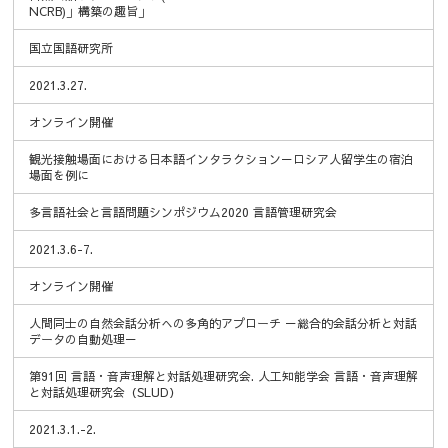
NCRB)」構築の趣旨」
国立国語研究所
2021.3.27.
オンライン開催
観光接触場面における日本語インタラクション－ロシア人留学生の宿泊
場面を例に
多言語社会と言語問題シンポジウム2020 言語管理研究会
2021.3.6-7.
オンライン開催
人間同士の自然会話分析への多角的アプローチ －総合的会話分析と対話
データの自動処理－
第91回 言語・音声理解と対話処理研究会. 人工知能学会 言語・音声理解
と対話処理研究会（SLUD）
2021.3.1.-2.