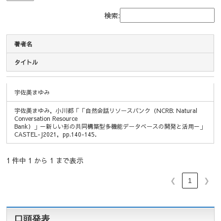
検索:
著者名
タイトル
著者名
タイトル
宇佐美まゆみ
宇佐美まゆみ，小川都「「自然会話リソースバンク（NCRB: Natural
Conversation Resource
Bank）」－新しい形の共同構築型多機能データベースの開発と活用－」
CASTEL-J2021，pp.140-145．
1 件中 1 から 1 まで表示
❮
1
❯
口頭発表