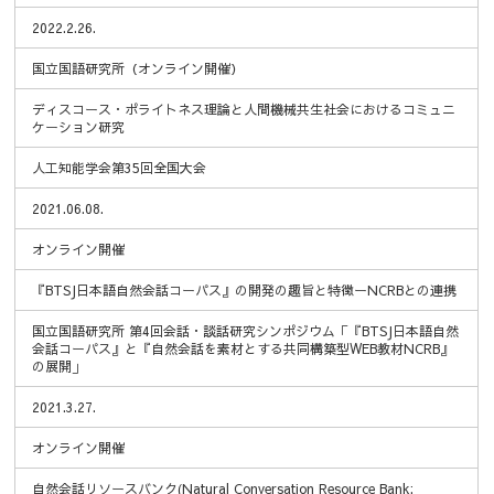
2022.2.26.
国立国語研究所（オンライン開催）
ディスコース・ポライトネス理論と人間機械共生社会におけるコミュニ
ケーション研究
人工知能学会第35回全国大会
2021.06.08.
オンライン開催
『BTSJ日本語自然会話コーパス』の開発の趣旨と特徴ーNCRBとの連携
国立国語研究所 第4回会話・談話研究シンポジウム「『BTSJ日本語自然
会話コーパス』と『自然会話を素材とする共同構築型WEB教材NCRB』
の展開」
2021.3.27.
オンライン開催
自然会話リソースバンク(Natural Conversation Resource Bank: