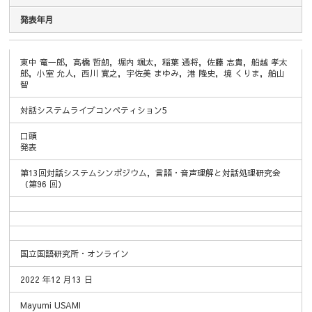
発表年月
発表者名
発表題目
口頭
学会名
招待
査読
謝辞
開催場所
発表年月
発表
東中 竜一郎，高橋 哲朗，堀内 颯太，稲葉 通将，佐藤 志貴，船越 孝太
郎，小室 允人，西川 寛之，宇佐美 まゆみ，港 隆史，境 くりま，船山
智
対話システムライブコンペティション5
口頭
発表
第13回対話システムシンポジウム，言語・音声理解と対話処理研究会
（第96 回）
国立国語研究所・オンライン
2022 年12 月13 日
Mayumi USAMI