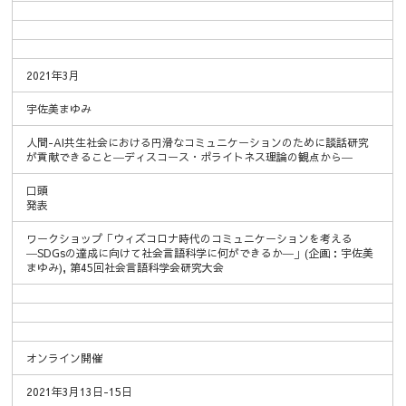
2021年3月
宇佐美まゆみ
人間-AI共生社会における円滑なコミュニケーションのために談話研究
が貢献できること―ディスコース・ポライトネス理論の観点から―
口頭
発表
ワークショップ「ウィズコロナ時代のコミュニケーションを考える
―SDGsの達成に向けて社会言語科学に何ができるか―」(企画：宇佐美
まゆみ), 第45回社会言語科学会研究大会
オンライン開催
2021年3月13日-15日