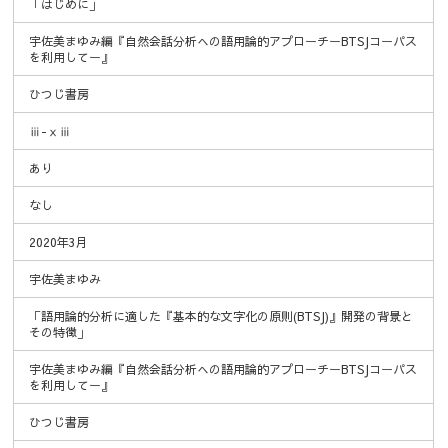
「はじめに」
宇佐美まゆみ編『自然会話分析への語用論的アプローチーBTSJコーパス
を利用してー』
ひつじ書房
ⅲ-ⅹⅲ
あり
なし
2020年3月
宇佐美まゆみ
「語用論的分析に適した『基本的な文字化の原則(BTSJ)』開発の背景と
その特徴」
宇佐美まゆみ編『自然会話分析への語用論的アプローチーBTSJコーパス
を利用してー』
ひつじ書房