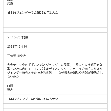
発表
日本語ジェンダー学会第22回年次大会
オンライン開催
2022年12月10
宇佐美 まゆみ
大会テーマ企画「「ことばとジェンダーの問題」－解決への持続可能な
取り組みに向けて－」，パネルディスカッションテーマ企画「ことばと
ジェンダー研究とその社会的実践 --- なぜ過去の議論や実践が継承され
ないのか --- 」
口頭
発表
日本語ジェンダー学会第22回年次大会