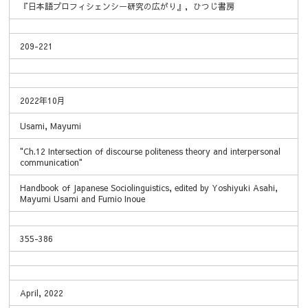
『日本語プロフィシェンシー研究の広がり』，ひつじ書房
209-221
2022年10月
Usami, Mayumi
"Ch.12 Intersection of discourse politeness theory and interpersonal
communication"
Handbook of Japanese Sociolinguistics, edited by Yoshiyuki Asahi,
Mayumi Usami and Fumio Inoue
355-386
April, 2022