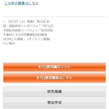
この本の概要はこちら
←
【03/27（土）開催】 第４回 会
話・談話研究シンポジウム「『BTSJ日
本語自然会話コーパス』と『自然会話
を素材とする共同構築型WEB教材
NCRB』の展開」（オンライン開催）
のご案内
BTSJ使用論文リスト
BTSJ使用報告はこちら
研究業績
参加学会